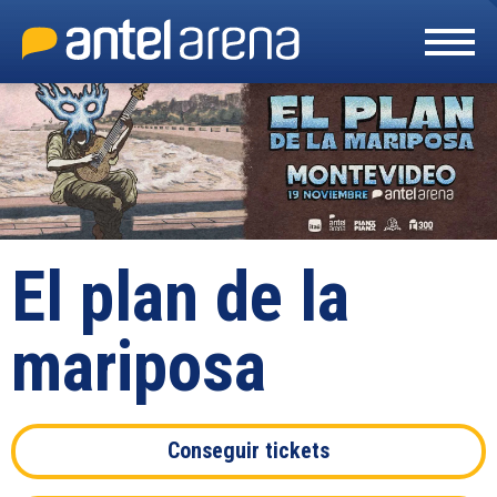
Skip
to
content
Accessibility
Buy
Tickets
Search
El plan de la
mariposa
Conseguir tickets