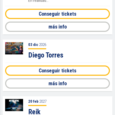
En realidad...
Conseguir tickets
más info
03
dic
2026
Diego Torres
Conseguir tickets
más info
20
feb
2027
Reik