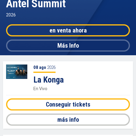
Antel Summit
2026
en venta ahora
Más Info
08
ago
2026
La Konga
En Vivo
Conseguir tickets
más info