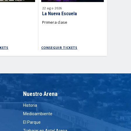
22
ago
2026
27
ago
2026
La Nueva Escuela
Clasifica
Mundo Qa
Primera clase
Ventana 4
KETS
CONSEGUIR TICKETS
CONSEGUIR
Nuestro Arena
Historia
Medioambiente
El Parque
Trabajar en Antel Arena