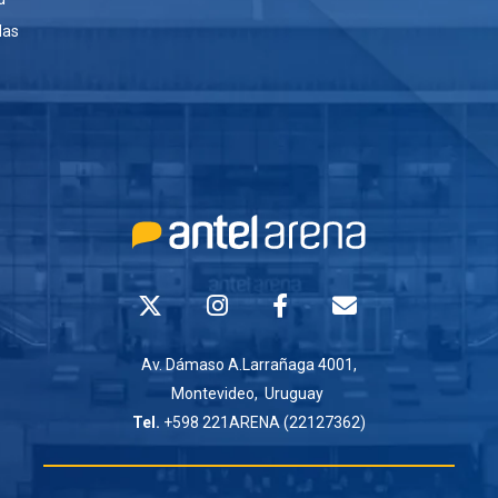
das
Av. Dámaso A.Larrañaga 4001,
Montevideo, Uruguay
Tel.
+598 221ARENA (22127362)