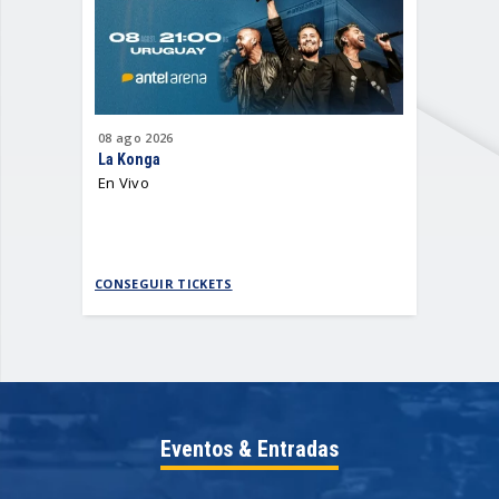
08
ago
2026
12
ago
202
La Konga
Antel Sum
En Vivo
2026
CONSEGUIR TICKETS
CONSEGUI
Eventos & Entradas