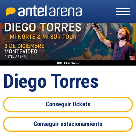
Skip
to
content
Accessibility
Buy
Tickets
Search
Diego Torres
Conseguir tickets
Conseguir estacionamiento