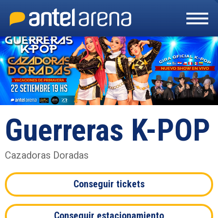
Skip
to
content
Accessibility
Buy
Tickets
Search
Guerreras K-POP
Cazadoras Doradas
Conseguir tickets
Conseguir estacionamiento