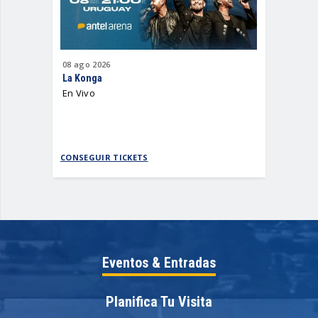
08
ago
2026
12
ago
202
La Konga
Antel Sum
En Vivo
2026
CONSEGUIR TICKETS
CONSEGUI
Eventos & Entradas
Planifica Tu Visita