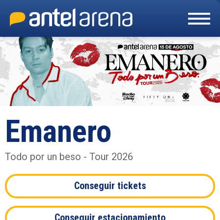
Skip
to
content
Accessibility
Buy
Tickets
Search
Emanero
Todo por un beso - Tour 2026
Conseguir tickets
Conseguir estacionamiento