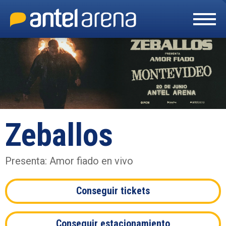
Skip
to
content
Accessibility
Buy
Tickets
Search
Zeballos
Presenta: Amor fiado en vivo
Conseguir tickets
Conseguir estacionamiento