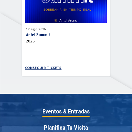
12
ago
2026
15
ago
202
Antel Summit
Emanero
2026
Todo por 
CONSEGUIR TICKETS
CONSEGUI
Eventos & Entradas
Planifica Tu Visita