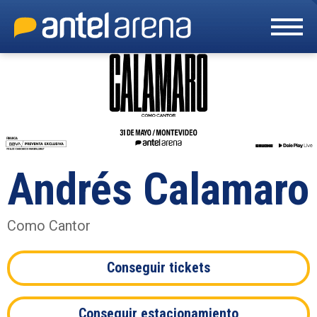
Skip
to
content
Accessibility
Buy
Tickets
Search
Andrés Calamaro
Como Cantor
Conseguir tickets
Conseguir estacionamiento