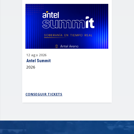
12
ago
2026
15
ago
202
Antel Summit
Emanero
2026
Todo por 
CONSEGUIR TICKETS
CONSEGUI