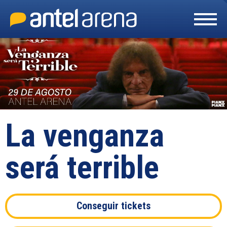
Skip
to
content
Accessibility
Buy
Tickets
Search
La venganza
será terrible
Conseguir tickets