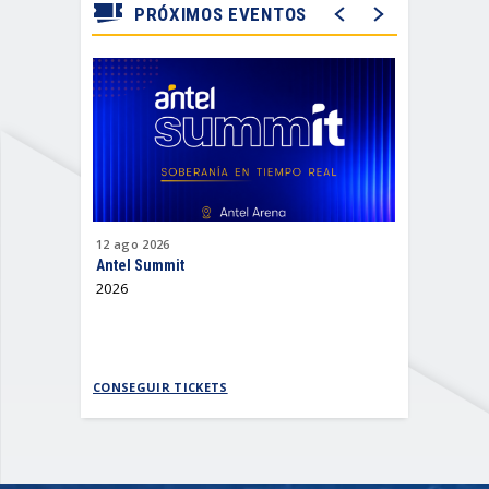
PRÓXIMOS EVENTOS
12
ago
2026
15
ago
202
Antel Summit
Emanero
2026
Todo por 
CONSEGUIR TICKETS
CONSEGUI